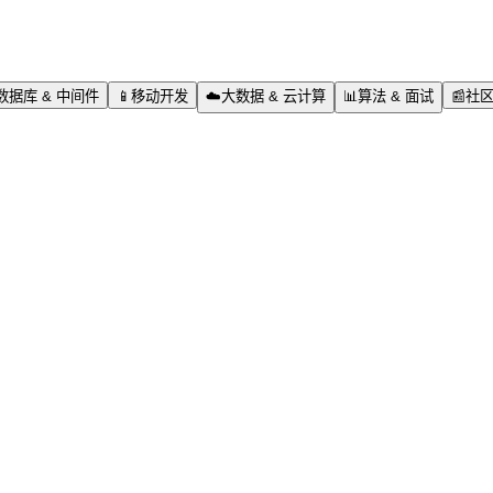
数据库 & 中间件
📱
移动开发
☁️
大数据 & 云计算
📊
算法 & 面试
📰
社区