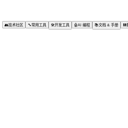
👥
技术社区
🔧
常用工具
🛠️
开发工具
🤖
AI 编程
📚
文档 & 手册
💾